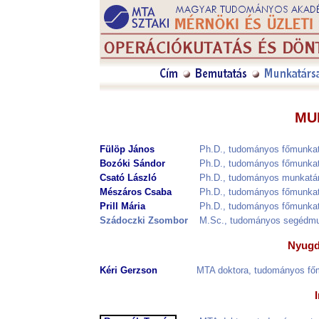
MU
Fülöp János
Ph.D., tudományos főmunkatá
Bozóki Sándor
Ph.D., tudományos főmunka
Csató László
Ph.D., tudományos munkatá
Mészáros Csaba
Ph.D., tudományos főmunka
Prill Mária
Ph.D., tudományos főmunka
Szádoczki Zsombor
M.Sc., tudományos segédmu
Nyugd
Kéri Gerzson
MTA doktora, tudományos fő